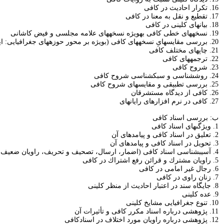
16. تكرار احاديث در كافى‏
17. تقطيع و نقل به معنا در كافى‏
18. بيان‏هاى كلينى در كافى‏
19. نسخه‏هاى خطى كافى به‏ويژه نسخه‏هاى علامه مجلسى و فيض كاشانى‏
20. بررسى مقايسه‏اىِ نسخه‏هاى كافى (بويژه بر محور حوزه‏هاى جغرافيايى: ايران، ماوراء النهر ، حجاز، هند، و...)
21. چاپ‏هاى مختلف كافى‏
22. ترجمه‏هاى كافى‏
23. شروح كافى‏
24. روش‏شناسى و سبك‏شناسى شروح كافى‏
25. بررسى تطبيقى و مقايسه‏اى شروح كافى‏
26. كافى از ديدگاه مستشرقان‏
27. كافى در نرم افزارهاى رايانه‏اى‏
ب: بررسى اسناد كافى‏
1. ويژگى‏هاى اسناد كافى‏
2. تعليق در اسناد كافى و پيامدهاى آن‏
3. تحويل در اسناد كافى و پيامدهاى آن‏
4. آسيب‏شناسى اسناد كافى (اضمار، ارسال، تصحيف و تحريف، راويان ضعيف و غالى، و...)
5. راويان مشترك و قرائن رفع اشتراك در كافى‏
6. رجال غير امامى در كافى‏
7. زنان راوى در كافى‏
8. جايگاه سند در اعتبار احاديث از منظر كلينى‏
9. عده كلينى‏
10. تنوع جغرافيايى مشايخ كلينى‏
11. پژوهشى درباره اسناد مكرر كافى و تأثيرات آن‏
12. پژوهشى درباره راويان مورد اختلاف در اسنادكافى‏