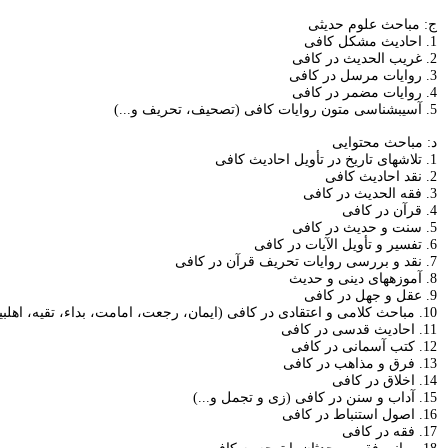
ج: مباحث علوم حديثى‏
1. احاديث مشكل كافى‏
2. غريب الحديث در كافى‏
3. روايات مرسل در كافى‏
4. روايات مضمر در كافى‏
5. آسيب‏شناسى متون روايات كافى (تصحيف، تحريف و...)
د: مباحث محتوايى‏
1. تلاش‏هاى تاريخ در تأويل احاديث كافى‏
2. نقد احاديث كافى‏
3. فقه الحديث در كافى‏
4. قرآن در كافى‏
5. سنت و حديث در كافى‏
6. تفسير و تأويل الآيات در كافى‏
7. نقد و بررسى روايات تحريف قرآن در كافى‏
8. آموزه‏هاى دينى و حديث‏
9. عقل و جهل در كافى‏
10. مباحث كلامى و اعتقادى در كافى (ايمان، رجعت، امامت، بداء، تقيه، اهل‏بيت، مهدويت، تشيع و...)
11. احاديث قدسى در كافى‏
12. كتب آسمانى در كافى‏
13. فرق و مذاهب در كافى‏
14. اخلاق در كافى‏
15. آداب و سنن در كافى (زى و تجمل و...)
16. اصول استنباط در كافى‏
17. فقه در كافى‏