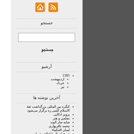
جستجو
آرشیو
1385
ارديبهشت
خرداد
تير
آخرین نوشته ها
كنگره بين المللى بزرگداشت ثقة
الاسلام كلينى‏ ره برگزار می‌شود
پرويز اذكايى
معلمي و هنر
سايه سار الوند
محمد باقربهاری
لسان الحكماء
شرح احوال باباطاهر عريان