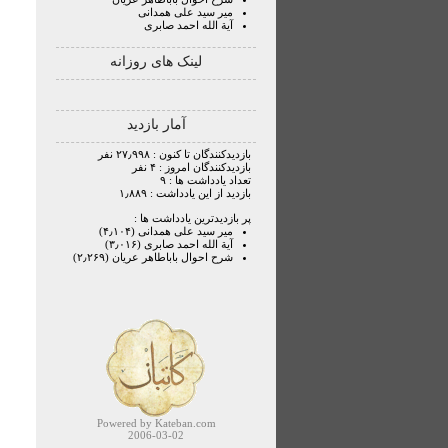
میر سید علی همدانی
آية الله احمد صابرى
لینک های روزانه
آمار بازدید
بازدیدکنندگان تا کنون : ۲۷٫۹۹۸ نفر
بازدیدکنندگان امروز : ۴ نفر
تعداد یادداشت ها : ۹
بازدید از این یادداشت : ۱٫۸۸۹
پر بازدیدترین یادداشت ها :
میر سید علی همدانی (۴٫۱۰۴)
آية الله احمد صابرى (۳٫۰۱۶)
شرح احوال باباطاهر عريان (۲٫۲۶۹)
Powered by Kateban.com
2006-03-02