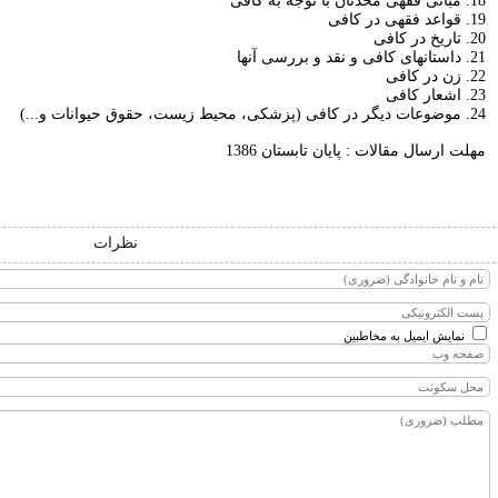
18. مبانى فقهى محدثان با توجه به كافى‏
19. قواعد فقهى در كافى‏
20. تاريخ در كافى‏
21. داستان‏هاى كافى و نقد و بررسى آنها
22. زن در كافى‏
23. اشعار كافى‏
24. موضوعات ديگر در كافى (پزشكى، محيط زيست، حقوق حيوانات و...)
مهلت ارسال مقالات : پايان تابستان 1386
نظرات
نمایش ایمیل به مخاطبین