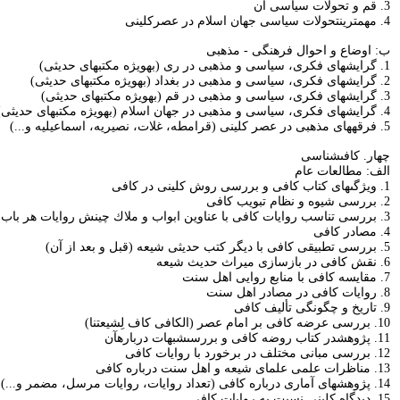
3. قم و تحولات سياسى آن‏
4. مهم‏ترين‏تحولات سياسى جهان اسلام در عصركلينى‏
ب: اوضاع و احوال فرهنگى - مذهبى‏
1. گرايش‏هاى فكرى، سياسى و مذهبى در رى (به‏ويژه مكتب‏هاى حديثى)
2. گرايش‏هاى فكرى، سياسى و مذهبى در بغداد (به‏ويژه مكتب‏هاى حديثى)
3. گرايش‏هاى فكرى، سياسى و مذهبى در قم (به‏ويژه مكتب‏هاى حديثى)
4. گرايش‏هاى فكرى، سياسى و مذهبى در جهان اسلام (به‏ويژه مكتب‏هاى حديثى)
5. فرقه‏هاى مذهبى در عصر كلينى (قرامطه، غلات، نصيريه، اسماعيليه و...)
چهار. كافى‏شناسى‏
الف: مطالعات عام‏
1. ويژگى‏هاى كتاب كافى و بررسى روش كلينى در كافى‏
2. بررسى شيوه و نظام تبويب كافى‏
3. بررسى تناسب روايات كافى با عناوين ابواب و ملاك چينش روايات هر باب‏
4. مصادر كافى‏
5. بررسى تطبيقى كافى با ديگر كتب حديثى شيعه (قبل و بعد از آن)
6. نقش كافى در بازسازى ميراث حديث شيعه‏
7. مقايسه كافى با منابع روايى اهل سنت‏
8. روايات كافى در مصادر اهل سنت‏
9. تاريخ و چگونگى تأليف كافى‏
10. بررسى عرضه كافى بر امام عصر (الكافى كاف لِشيعتنا)
11. پژوهش‏در كتاب روضه كافى و بررسى‏شبهات درباره‏آن‏
12. بررسى مبانى مختلف در برخورد با روايات كافى‏
13. مناظرات علمى علماى شيعه و اهل سنت درباره كافى‏
14. پژوهش‏هاى آمارى درباره كافى (تعداد روايات، روايات مرسل، مضمر و...)
15. ديدگاه كلينى نسبت به روايات كافى‏