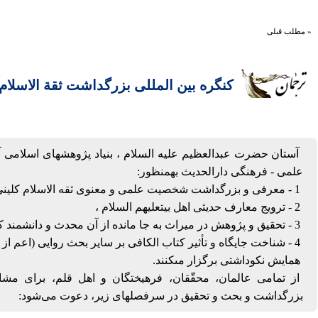
« مطلب قبلی
كنگره بين المللى بزرگداشت ثقة الاسلام 
آستان حضرت عبدالعظيم‏ عليه السلام ، بنياد پژوهش‏هاى اسلا
علمى - فرهنگى دارالحديث به‏منظور:
1 - معرفى و بزرگداشت شخصيت علمى و معنوى ثقه الاسلام كلينی
2 - ترويج معارف حديثى اهل بيت‏عليهم السلام ،
3 - تحقيق و پژوهش در ميراث به جا مانده از آن محدث و دانشمند كم‏نظير،
4 - شناخت جايگاه و تأثير كتاب الكافى بر ساير بحث روايى (اعم از شيعه و اهل سنت)،
همايش نكوداشتى برگزار مى‏كنند.
از تمامى عالمان، محقّقان، فرهيختگان و اهل قلم، براى مش
بزرگداشت و بحث و تحقيق در سرفصل‏هاى زير، دعوت مى‏‌شود: