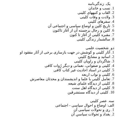
يک. زندگی‌‏نامه‏
1. نسب و خاندان‏
2. القاب و كنيه‏هاى كلينى‏
3. ولادت و وفات كلينى‏
4. سفرهاى كلينى‏
5. تاريخ كلين و اوضاع سياسى و اجتماعى آن‏
6. كلين و رجال برجسته آن از آغاز تاكنون‏
7. مقبره كلينى از آغاز تا كنون‏
8. سالشمار زندگى كلينى‏
دو. شخصيت علمى‏
1. آثار كلينى و كوشش در جهت بازسازى برخى از آثار مفقود او
2. اساتيد و مشايخ كلينى‏
3. شاگردان و راويان كلينى‏
4. كلينى و صفوانى، نعمانى و ديگر رُوات كافى‏
5. كلينى در اسناد احاديث غير كتاب كافى‏
6. كلينى و نواب اربعه‏
7. تعامل كلينى با علما و انديشمندان و محدثان معاصرش‏
8. كلينى از ديدگاه علماى شيعه‏
9. كلينى از ديدگاه اهل سنت‏
10. كلينى از ديدگاه مستشرقين‏
سه. عصر كلينى‏
الف: اوضاع و احوال سياسى - اجتماعى‏
1. رى و تحولات سياسى آن‏
2. بغداد و تحولات سياسى آن‏